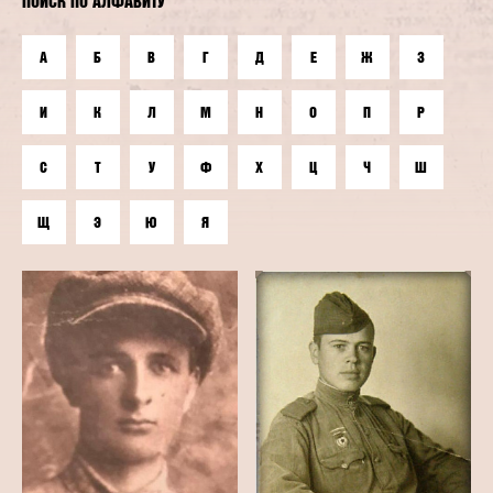
ПОИСК ПО АЛФАВИТУ
А
Б
В
Г
Д
Е
Ж
З
И
К
Л
М
Н
О
П
Р
С
Т
У
Ф
Х
Ц
Ч
Ш
Щ
Э
Ю
Я