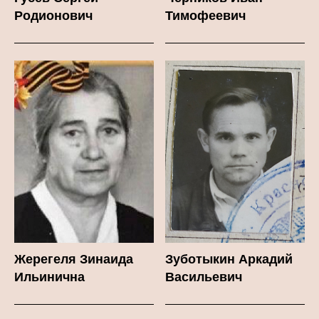
Родионович
Тимофеевич
Жерегеля Зинаида
Зуботыкин Аркадий
Ильинична
Васильевич