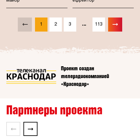
майор
ефрейтор
...
1
2
3
113
Проект создан
телерадиокомпанией
«Краснодар»
Партнеры проекта