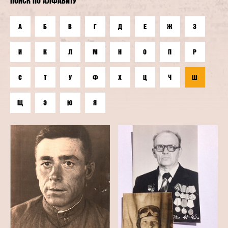
ПОИСК ПО АЛФАВИТУ
А
Б
В
Г
Д
Е
Ж
З
И
К
Л
М
Н
О
П
Р
С
Т
У
Ф
Х
Ц
Ч
Ш
Щ
Э
Ю
Я