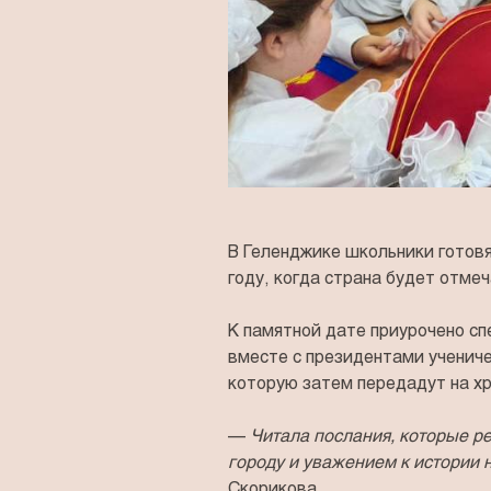
В Геленджике школьники готовя
году, когда страна будет отме
К памятной дате приурочено сп
вместе с президентами учениче
которую затем передадут на хр
—
Читала послания, которые ре
городу и уважением к истории
Скорикова.