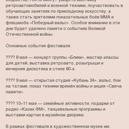
возрастов. Гости смогут увидеть выставку
ретроавтомобилей и военной техники, поучаствовать в
обучающих занятиях по прикладному искусству, а
также стать зрителями показательных боёв ММА и
флешмоба «Победный вальс». Особое внимание в эти
дни будет уделено памяти о событиях Великой
Отечественной войны.
Основные события фестиваля:
???? 8 мая — концерт группы «Блики», мастер-классы
для детей, выставка ретроавто, розыгрыши и
вечерняя дискотека в стиле 80-х.
???? 9 мая — открытая студия «Кубань 24», вальс, бои
на татами, показ техники времён войны и акция «Свеча
памяти».
???? 10–11 мая — семейные активности, подарки от
радио «Казак ФМ», танцевальные программы и
выставки картин в музейном дворике.
В рамках фестиваля в художественном музее им.