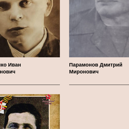
ко Иван
Парамонов Дмитрий
нович
Миронович