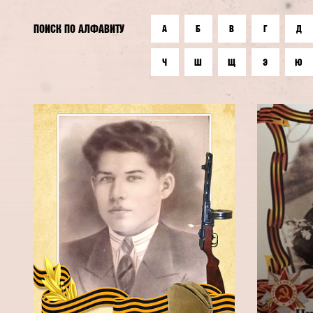
ПОИСК ПО АЛФАВИТУ
А
Б
В
Г
Д
Ч
Ш
Щ
Э
Ю