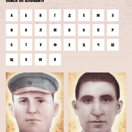
ПОИСК ПО АЛФАВИТУ
А
Б
В
Г
Д
Е
Ж
З
И
К
Л
М
Н
О
П
Р
С
Т
У
Ф
Х
Ц
Ч
Ш
Щ
Э
Ю
Я