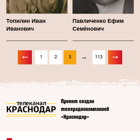
Топилин Иван
Павличенко Ефим
Иванович
Семёнович
...
1
2
3
113
Проект создан
телерадиокомпанией
«Краснодар»