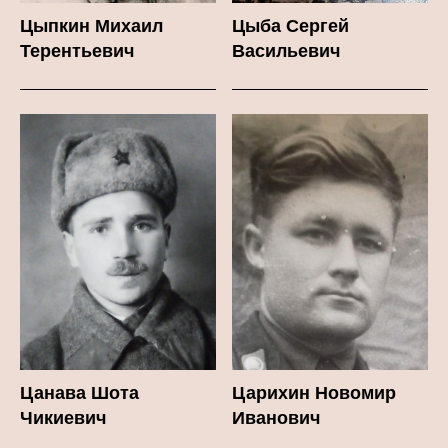
Цыпкин Михаил
Цыба Сергей
Терентьевич
Васильевич
Цанава Шота
Царихин Новомир
Чикиевич
Иванович