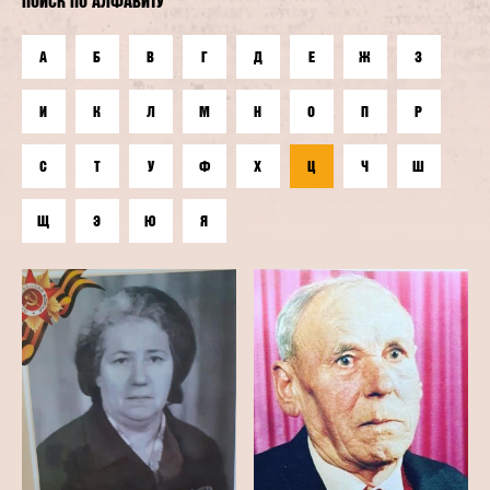
ПОИСК ПО АЛФАВИТУ
А
Б
В
Г
Д
Е
Ж
З
И
К
Л
М
Н
О
П
Р
С
Т
У
Ф
Х
Ц
Ч
Ш
Щ
Э
Ю
Я